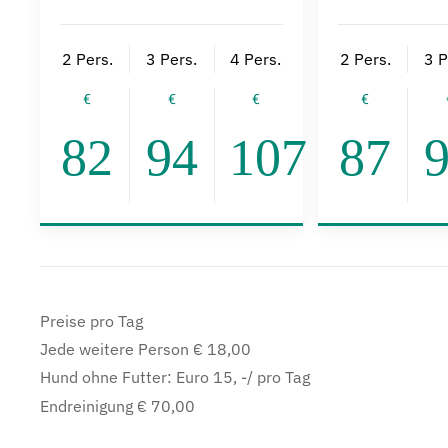
2 Pers.
3 Pers.
4 Pers.
2 Pers.
3 P
82
94
107
87
Preise pro Tag
Jede weitere Person € 18,00
Hund ohne Futter: Euro 15, -/ pro Tag
Endreinigung € 70,00