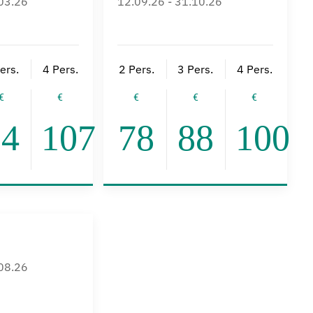
.03.26
12.09.26 - 31.10.26
ers.
4 Pers.
2 Pers.
3 Pers.
4 Pers.
94
107
78
88
100
.08.26