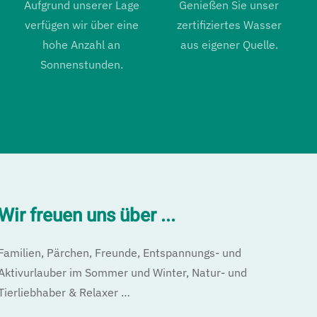
Aufgrund unserer Lage
Genießen Sie unser
verfügen wir über eine
zertifiziertes Wasser
hohe Anzahl an
aus eigener Quelle.
Sonnenstunden.
Wir freuen uns über ...
Familien, Pärchen, Freunde, Entspannungs- und
Aktivurlauber im Sommer und Winter, Natur- und
Tierliebhaber & Relaxer …