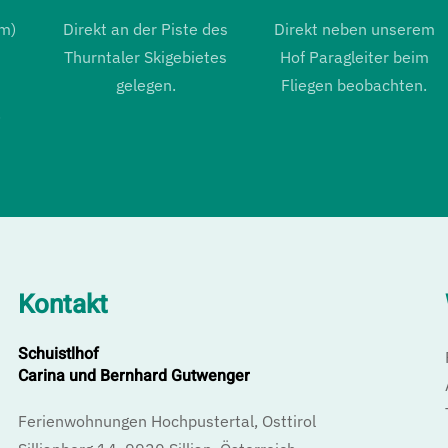
m)
Direkt an der Piste des
Direkt neben unserem
Thurntaler Skigebietes
Hof Paragleiter beim
gelegen.
Fliegen beobachten.
.
Kontakt
Schuistlhof
Carina und Bernhard Gutwenger
Ferienwohnungen Hochpustertal, Osttirol