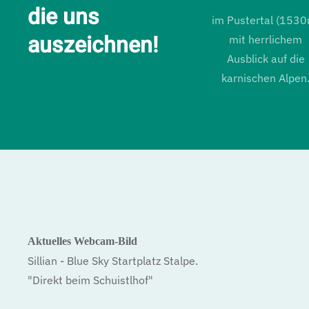
die uns
im Pustertal (1530
auszeichnen!
mit herrlichem
Ausblick auf die
karnischen Alpen
Aktuelles Webcam-Bild
Sillian - Blue Sky Startplatz Stalpe.
"Direkt beim Schuistlhof"