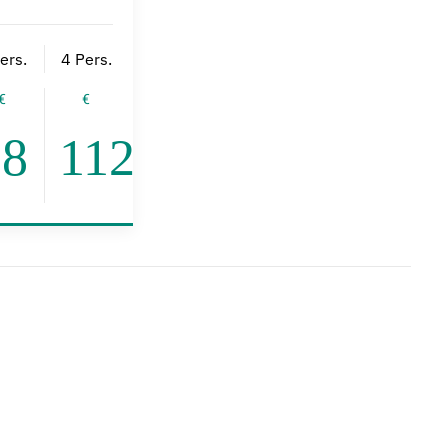
ers.
4 Pers.
98
112